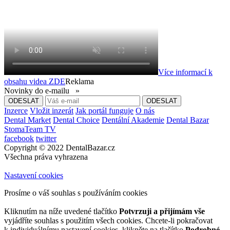
Více informací k
obsahu videa
ZDE
Reklama
Novinky do e-mailu »
Inzerce
Vložit inzerát
Jak portál funguje
O nás
Dental Market
Dental Choice
Dentální Akademie
Dental Bazar
StomaTeam TV
facebook
twitter
Copyright © 2022 DentalBazar.cz
Všechna práva vyhrazena
Nastavení cookies
Prosíme o váš souhlas s používáním cookies
Kliknutím na níže uvedené tlačítko
Potvrzuji a přijímám vše
vyjádříte souhlas s použitím všech cookies. Chcete-li pokračovat
k individuálnímu nastavení cookies, klikněte na tlačítko
Podrobné