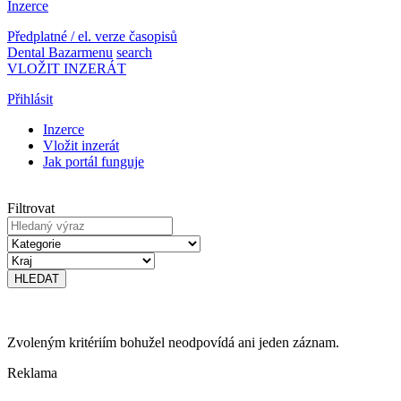
Inzerce
Předplatné / el. verze časopisů
Dental Bazar
menu
search
VLOŽIT INZERÁT
Přihlásit
Inzerce
Vložit inzerát
Jak portál funguje
Filtrovat
Zvoleným kritériím bohužel neodpovídá ani jeden záznam.
Reklama