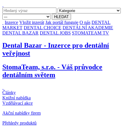
Inzerce
Vložit inzerát
Jak portál funguje
O nás
DENTAL
MARKET
DENTAL CHOICE
DENTÁLNÍ AKADEMIE
DENTAL BAZAR
DENTAL JOBS
STOMATEAM TV
Dental Bazar - Inzerce pro dentální
veřejnost
StomaTeam, s.r.o. - Váš průvodce
dentálním světem
Články
Knižní nabídka
Vzdělávací akce
Akční nabídky firem
Přehledy produktů