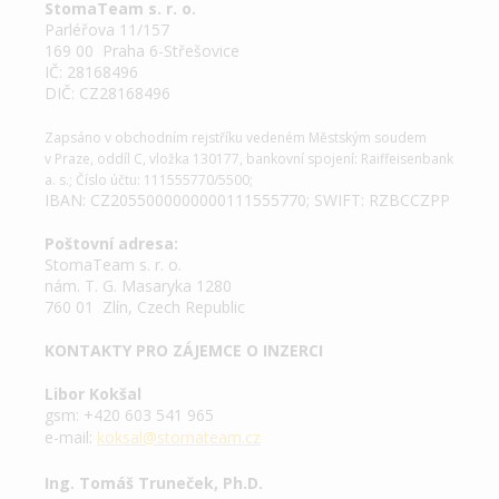
StomaTeam s. r. o.
Parléřova 11/157
169 00 Praha 6-Střešovice
IČ: 28168496
DIČ: CZ28168496
Zapsáno v obchodním rejstříku vedeném Městským soudem
v Praze, oddíl C, vložka 130177, bankovní spojení: Raiffeisenbank
a. s.; Číslo účtu: 111555770/5500;
IBAN: CZ2055000000000111555770; SWIFT: RZBCCZPP
Poštovní adresa:
StomaTeam s. r. o.
nám. T. G. Masaryka 1280
760 01 Zlín, Czech Republic
KONTAKTY PRO ZÁJEMCE O INZERCI
Libor Kokšal
gsm: +420 603 541 965
e-mail:
koksal@stomateam.cz
Ing. Tomáš Truneček, Ph.D.