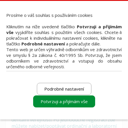
Dental Bazar - Inzerce pro dentální veřejnost
StomaTeam, s.r.o. - Váš průvodce dentálním světem
Prosíme o váš souhlas s používáním cookies
Články
Kliknutím na níže uvedené tlačítko
Potvrzuji a přijímám
Knižní nabídka
vše
vyjádříte souhlas s použitím všech cookies. Chcete-li
Vzdělávací akce
pokračovat k individuálnímu nastavení cookies, klikněte na
Akční nabídky firem
tlačítko
Podrobné nastavení
a pokračujte dále.
Přehledy produktů
Tento web je určen výhradně odborníkům ve zdravotnictví
Inzerce
ve smyslu § 2a zákona č. 40/1995 Sb. Potvrzuji, že jsem
Předplatné / el. verze časopisů
odborníkem ve zdravotnictví a vstupuji do obsahu
určeného odborné veřejnosti.
O nás
Podrobné nastavení
Potvrzuji a přijímám vše
Vítáme Vás na portálu Dental Bazar, který slouží
výhradně k nekomerční bezplatné inzerci
dentální veřejnosti. Po jednoduché registraci zde
můžete nabízet/poptávat ordinační a laboratorní