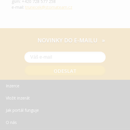
gsm: +420 728 577 258
e-mail:
trunecek@stomateam.cz
NOVINKY DO E-MAILU »
Inzerce
Vložit inzerát
Jak portál funguje
O nás