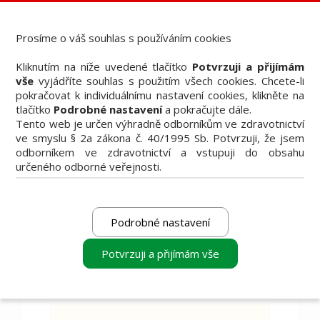
Dental Bazar - Inzerce pro dentální veřejnost
StomaTeam, s.r.o. - Váš průvodce dentálním světem
Prosíme o váš souhlas s používáním cookies
Články
Kliknutím na níže uvedené tlačítko
Potvrzuji a přijímám
Knižní nabídka
vše
vyjádříte souhlas s použitím všech cookies. Chcete-li
Vzdělávací akce
pokračovat k individuálnímu nastavení cookies, klikněte na
Akční nabídky firem
tlačítko
Podrobné nastavení
a pokračujte dále.
Přehledy produktů
Tento web je určen výhradně odborníkům ve zdravotnictví
Inzerce
ve smyslu § 2a zákona č. 40/1995 Sb. Potvrzuji, že jsem
Předplatné / el. verze časopisů
odborníkem ve zdravotnictví a vstupuji do obsahu
určeného odborné veřejnosti.
Podrobné nastavení
Filtrovat
Potvrzuji a přijímám vše