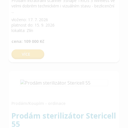
Prodám intraorální scanner 3Shape TRIOS 3 Wireless ve
velmi dobrém technickém i vizuálním stavu - bezlicenční
...
vloženo: 17. 7. 2026
platnost do: 15. 9. 2026
lokalita: Zlín
cena: 109 000 Kč
VÍCE
Prodám/Koupím - ordinace
Prodám sterilizátor Stericell
55