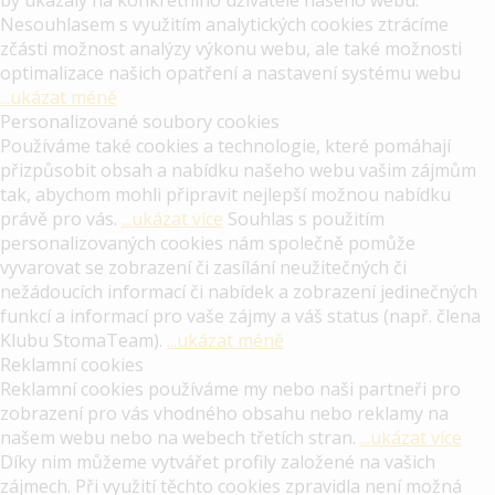
by ukázaly na konkrétního uživatele našeho webu.
Nesouhlasem s využitím analytických cookies ztrácíme
zčásti možnost analýzy výkonu webu, ale také možnosti
optimalizace našich opatření a nastavení systému webu
...ukázat méně
Personalizované soubory cookies
Používáme také cookies a technologie, které pomáhají
přizpůsobit obsah a nabídku našeho webu vašim zájmům
tak, abychom mohli připravit nejlepší možnou nabídku
právě pro vás.
...ukázat více
Souhlas s použitím
personalizovaných cookies nám společně pomůže
vyvarovat se zobrazení či zasílání neužitečných či
nežádoucích informací či nabídek a zobrazení jedinečných
funkcí a informací pro vaše zájmy a váš status (např. člena
Klubu StomaTeam).
...ukázat méně
Reklamní cookies
Reklamní cookies používáme my nebo naši partneři pro
zobrazení pro vás vhodného obsahu nebo reklamy na
našem webu nebo na webech třetích stran.
...ukázat více
Díky nim můžeme vytvářet profily založené na vašich
zájmech. Při využití těchto cookies zpravidla není možná