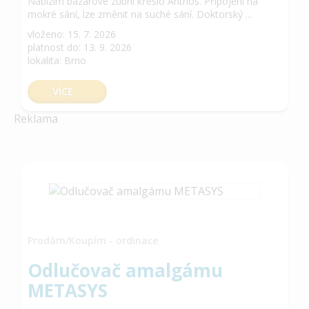
Nabízím bazarové zubní křeslo Anthos. Připojení na
mokré sání, lze změnit na suché sání. Doktorský ...
vloženo: 15. 7. 2026
platnost do: 13. 9. 2026
lokalita: Brno
VÍCE
Reklama
Prodám/Koupím - ordinace
Odlučovač amalgámu
METASYS