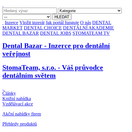
Inzerce
Vložit inzerát
Jak portál funguje
O nás
DENTAL
MARKET
DENTAL CHOICE
DENTÁLNÍ AKADEMIE
DENTAL BAZAR
DENTAL JOBS
STOMATEAM TV
Dental Bazar - Inzerce pro dentální
veřejnost
StomaTeam, s.r.o. - Váš průvodce
dentálním světem
Články
Knižní nabídka
Vzdělávací akce
Akční nabídky firem
Přehledy produktů