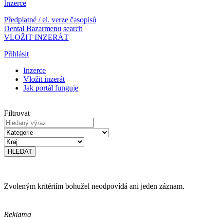
Inzerce
Předplatné / el. verze časopisů
Dental Bazar
menu
search
VLOŽIT INZERÁT
Přihlásit
Inzerce
Vložit inzerát
Jak portál funguje
Filtrovat
Zvoleným kritériím bohužel neodpovídá ani jeden záznam.
Reklama