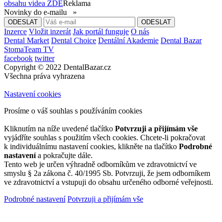
obsahu videa
ZDE
Reklama
Novinky do e-mailu »
Inzerce
Vložit inzerát
Jak portál funguje
O nás
Dental Market
Dental Choice
Dentální Akademie
Dental Bazar
StomaTeam TV
facebook
twitter
Copyright © 2022 DentalBazar.cz
Všechna práva vyhrazena
Nastavení cookies
Prosíme o váš souhlas s používáním cookies
Kliknutím na níže uvedené tlačítko
Potvrzuji a přijímám vše
vyjádříte souhlas s použitím všech cookies. Chcete-li pokračovat
k individuálnímu nastavení cookies, klikněte na tlačítko
Podrobné
nastavení
a pokračujte dále.
Tento web je určen výhradně odborníkům ve zdravotnictví ve
smyslu § 2a zákona č. 40/1995 Sb. Potvrzuji, že jsem odborníkem
ve zdravotnictví a vstupuji do obsahu určeného odborné veřejnosti.
Podrobné nastavení
Potvrzuji a přijímám vše