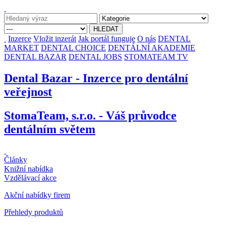
Inzerce
Vložit inzerát
Jak portál funguje
O nás
DENTAL
MARKET
DENTAL CHOICE
DENTÁLNÍ AKADEMIE
DENTAL BAZAR
DENTAL JOBS
STOMATEAM TV
Dental Bazar - Inzerce pro dentální
veřejnost
StomaTeam, s.r.o. - Váš průvodce
dentálním světem
Články
Knižní nabídka
Vzdělávací akce
Akční nabídky firem
Přehledy produktů