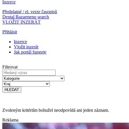
Inzerce
Předplatné / el. verze časopisů
Dental Bazar
menu
search
VLOŽIT INZERÁT
Přihlásit
Inzerce
Vložit inzerát
Jak portál funguje
Filtrovat
Zvoleným kritériím bohužel neodpovídá ani jeden záznam.
Reklama