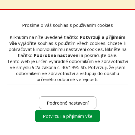
Prosíme o váš souhlas s používáním cookies
Filtrovat
Kliknutím na níže uvedené tlačítko
Potvrzuji a přijímám
vše
vyjádříte souhlas s použitím všech cookies. Chcete-li
pokračovat k individuálnímu nastavení cookies, klikněte na
tlačítko
Podrobné nastavení
a pokračujte dále.
Tento web je určen výhradně odborníkům ve zdravotnictví
ve smyslu § 2a zákona č. 40/1995 Sb. Potvrzuji, že jsem
odborníkem ve zdravotnictví a vstupuji do obsahu
určeného odborné veřejnosti.
Prodám/Koupím - ordinace
Prodej VGi Evo
Podrobné nastavení
Prodám CBCT NewTom VGi EVO
https://www.newtom.it/en/radiological-devices/vg-evo
Potvrzuji a přijímám vše
Instalace únor 2017, nová rentgenka od únor 2020. Cena
390 000,- ...