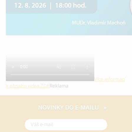
Více informací
k obsahu videa
ZDE
Reklama
NOVINKY DO E-MAILU »