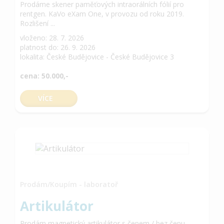
Prodáme skener paměťových intraorálních fólií pro
rentgen. KaVo eXam One, v provozu od roku 2019.
Rozlišení ...
vloženo: 28. 7. 2026
platnost do: 26. 9. 2026
lokalita: České Budějovice - České Budějovice 3
cena: 50.000,-
VÍCE
Prodám/Koupím - laboratoř
Artikulátor
Prodám magnetický artikulátor s čepem / bez čepu,