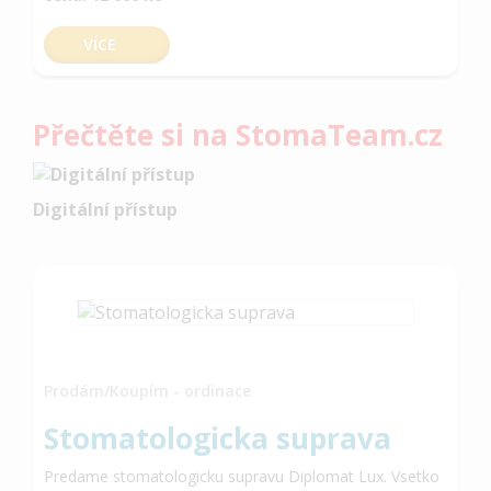
VÍCE
Přečtěte si na StomaTeam.cz
Digitální přístup
Prodám/Koupím - ordinace
Stomatologicka suprava
Predame stomatologicku supravu Diplomat Lux. Vsetko