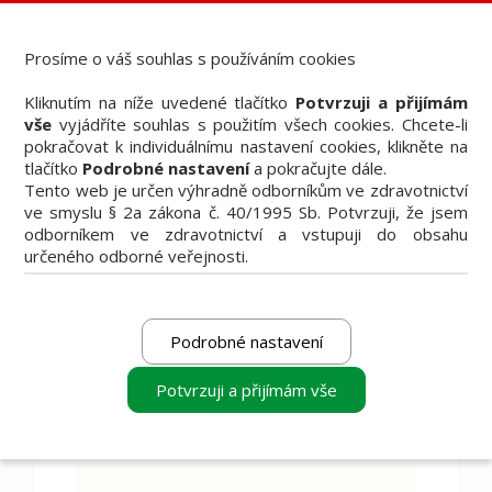
Dental Bazar - Inzerce pro dentální veřejnost
StomaTeam, s.r.o. - Váš průvodce dentálním světem
Prosíme o váš souhlas s používáním cookies
Články
Kliknutím na níže uvedené tlačítko
Potvrzuji a přijímám
Knižní nabídka
vše
vyjádříte souhlas s použitím všech cookies. Chcete-li
Vzdělávací akce
pokračovat k individuálnímu nastavení cookies, klikněte na
Akční nabídky firem
tlačítko
Podrobné nastavení
a pokračujte dále.
Přehledy produktů
Tento web je určen výhradně odborníkům ve zdravotnictví
Inzerce
ve smyslu § 2a zákona č. 40/1995 Sb. Potvrzuji, že jsem
Předplatné / el. verze časopisů
odborníkem ve zdravotnictví a vstupuji do obsahu
určeného odborné veřejnosti.
Podrobné nastavení
Filtrovat
Potvrzuji a přijímám vše