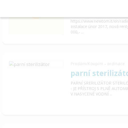
Prodej VGi Evo
Prodám CBCT NewTom VGi E
https://www.newtom.it/en/radi
Instalace únor 2017, nová ren
000,- ...
Prodám/Koupím - ordinace
parní sterilizát
PARNÍ SRERILIZÁTOR STERIL
- JE PŘÍSTROJ S PLNĚ AUT
V NASYCENÉ VODNÍ ...