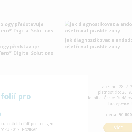
Jak diagnostikovat a endod
logy představuje
ošetřovat prasklé zuby
Tero™ Digital Solutions
vloženo: 28. 7. 
platnost do: 26. 9
folií pro
lokalita: České Budějov
Budějovice 
e
cena: 50.000
aorálních fólií pro rentgen.
VÍCE
ku 2019. Rozlišení ...