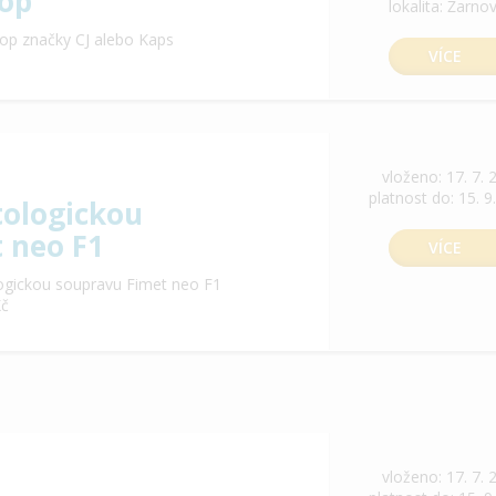
op
lokalita: Žarno
op značky CJ alebo Kaps
VÍCE
vloženo: 17. 7. 
platnost do: 15. 9
ologickou
 neo F1
VÍCE
ogickou soupravu Fimet neo F1
Kč
vloženo: 17. 7. 