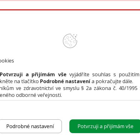
bídky firem
Přehledy produktů
Inzerce
Předplatné /
VLOŽIT I
ookies
Potvrzuji a přijímám vše
vyjádříte souhlas s použitím
ikněte na tlačítko
Podrobné nastavení
a pokračujte dále.
uje
kům ve zdravotnictví ve smyslu § 2a zákona č. 40/1995 
čeného odborné veřejnosti.
Podrobné nastavení
Potvrzuji a přijímám vše
vloženo: 24. 6. 