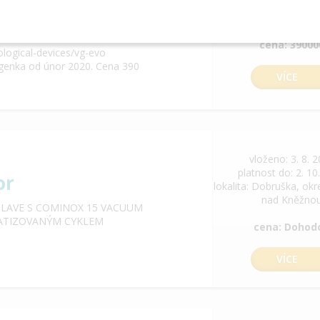
platnost do: 22. 8
lokalita: Plze
VO
cena: 39000
ological-devices/vg-evo
tgenka od únor 2020. Cena 390
VÍCE
vloženo: 3. 8. 
platnost do: 2. 10
or
lokalita: Dobruška, ok
nad Kněžno
CLAVE S COMINOX 15 VACUUM
OMATIZOVANÝM CYKLEM
cena: Dohod
VÍCE