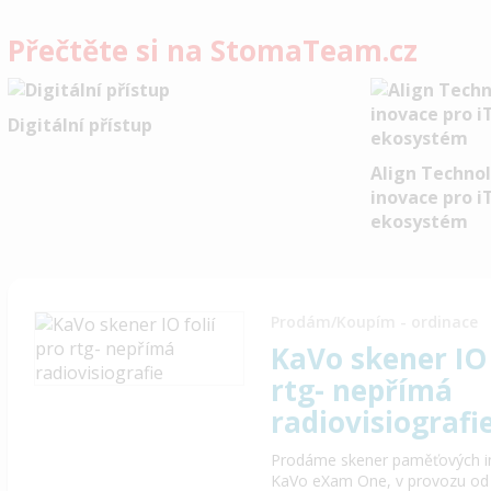
Přečtěte si na StomaTeam.cz
Digitální přístup
Align Techno
inovace pro i
ekosystém
Prodám/Koupím - ordinace
KaVo skener IO 
rtg- nepřímá
radiovisiografi
Prodáme skener paměťových intr
KaVo eXam One, v provozu od ro