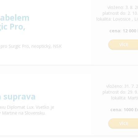
vloženo: 3. 8. 
platnost do: 2. 10
kabelem
lokalita: Lovosice , 
ic Pro,
cena: 12 000
VÍCE
ro Surgic Pro, neoptický, NSK
vloženo: 31. 7. 
platnost do: 29. 9
a suprava
lokalita: Mart
vu Diplomat Lux. Vsetko je
cena: 1000 E
v Martine na Slovensku.
VÍCE