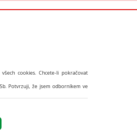
 el. verze časopisů
NZERÁT
Přihlásit
 všech cookies. Chcete-li pokračovat
Sb. Potvrzuji, že jsem odborníkem ve
2025