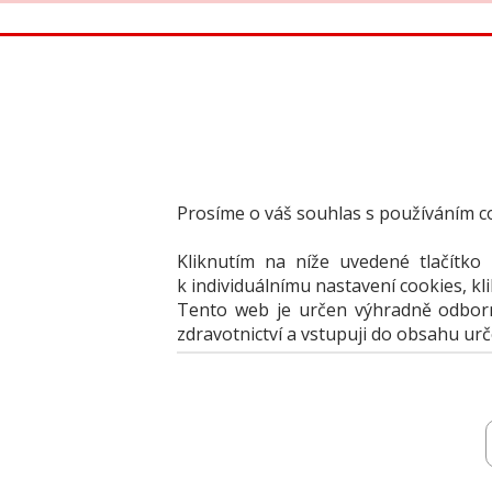
Články
Knižní nabídka
Vzdělávací akce
Akční na
Prosíme o váš souhlas s používáním c
Kliknutím na níže uvedené tlačítko
k individuálnímu nastavení cookies, kl
Inzerce
Vložit inzerát
Jak portál fung
Tento web je určen výhradně odborní
zdravotnictví a vstupuji do obsahu ur
Prodám/Koupím - ordinace