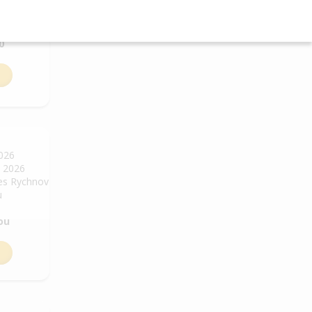
. 2026
ň
0
2026
. 2026
res Rychnov
u
ou