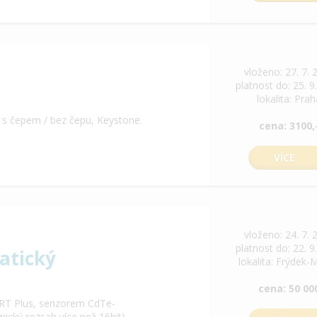
vloženo: 27. 7. 
platnost do: 25. 9
lokalita: Pra
 s čepem / bez čepu, Keystone.
cena: 3100,
VÍCE
vloženo: 24. 7. 
platnost do: 22. 9
atický
lokalita: Frýdek-
cena: 50 00
RT Plus, senzorem CdTe-
cký rozsah více než 16bit)