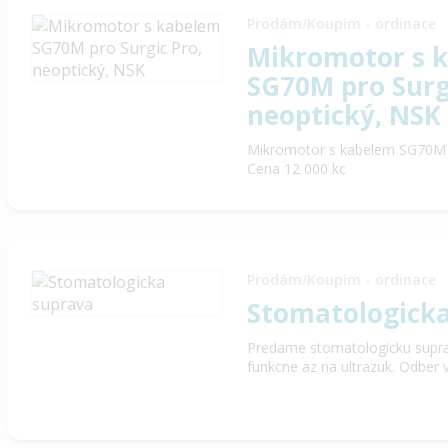
Prodám/Koupím - ordinace
Mikromotor s 
SG70M pro Surg
neoptický, NSK
Mikromotor s kabelem SG70M p
Cena 12 000 kc
Prodám/Koupím - ordinace
Stomatologick
Predame stomatologicku supra
funkcne az na ultrazuk. Odber 