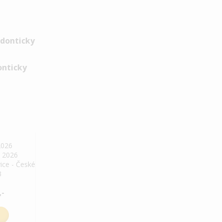
onticky
2026
. 2026
ice - České
3
,-