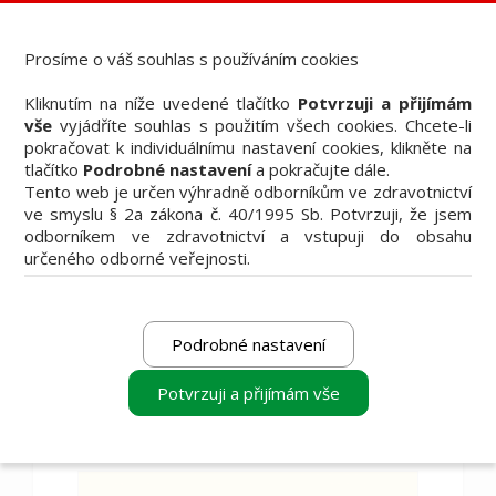
Dental Bazar - Inzerce pro dentální veřejnost
StomaTeam, s.r.o. - Váš průvodce dentálním světem
Prosíme o váš souhlas s používáním cookies
Články
Kliknutím na níže uvedené tlačítko
Potvrzuji a přijímám
Knižní nabídka
vše
vyjádříte souhlas s použitím všech cookies. Chcete-li
Vzdělávací akce
pokračovat k individuálnímu nastavení cookies, klikněte na
Akční nabídky firem
tlačítko
Podrobné nastavení
a pokračujte dále.
Přehledy produktů
Tento web je určen výhradně odborníkům ve zdravotnictví
Inzerce
ve smyslu § 2a zákona č. 40/1995 Sb. Potvrzuji, že jsem
Předplatné / el. verze časopisů
odborníkem ve zdravotnictví a vstupuji do obsahu
určeného odborné veřejnosti.
Podrobné nastavení
Filtrovat
Potvrzuji a přijímám vše