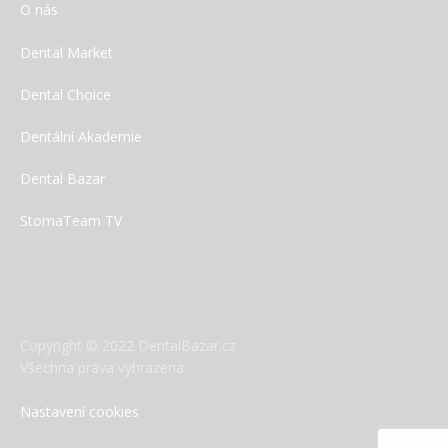
O nás
Dental Market
Dental Choice
Dentální Akademie
Dental Bazar
StomaTeam TV
Copyright © 2022 DentalBazar.cz
Všechna práva vyhrazena
Nastavení cookies