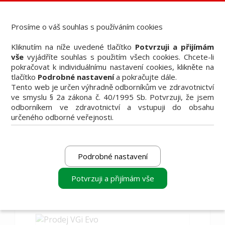
Dental Bazar - Inzerce pro dentální veřejnost
StomaTeam, s.r.o. - Váš průvodce dentálním světem
Prosíme o váš souhlas s používáním cookies
Články
Kliknutím na níže uvedené tlačítko
Potvrzuji a přijímám
Knižní nabídka
vše
vyjádříte souhlas s použitím všech cookies. Chcete-li
Vzdělávací akce
pokračovat k individuálnímu nastavení cookies, klikněte na
Akční nabídky firem
tlačítko
Podrobné nastavení
a pokračujte dále.
Přehledy produktů
Tento web je určen výhradně odborníkům ve zdravotnictví
Inzerce
ve smyslu § 2a zákona č. 40/1995 Sb. Potvrzuji, že jsem
Předplatné / el. verze časopisů
odborníkem ve zdravotnictví a vstupuji do obsahu
určeného odborné veřejnosti.
Podrobné nastavení
Filtrovat
Potvrzuji a přijímám vše