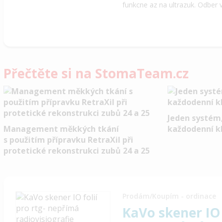
funkcne az na ultrazuk. Odber 
Přečtěte si na StomaTeam.cz
Jeden systém
Management měkkých tkání
každodenní kl
s použitím přípravku RetraXil při
protetické rekonstrukci zubů 24 a 25
Prodám/Koupím - ordinace
KaVo skener IO 