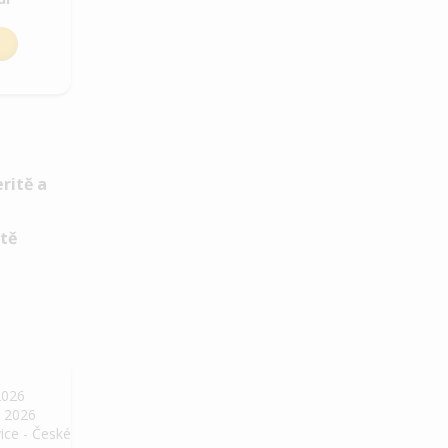
itě
2026
. 2026
ice - České