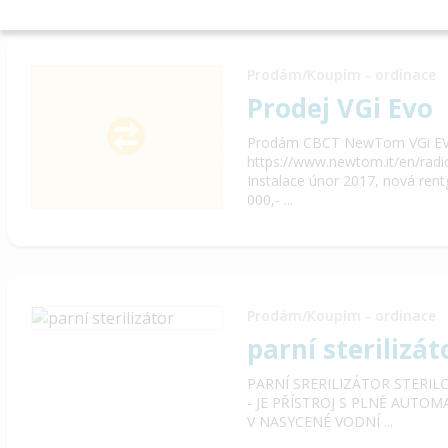
Prodám/Koupím - ordinace
Prodej VGi Evo
Prodám CBCT NewTom VGi E
https://www.newtom.it/en/radi
Instalace únor 2017, nová ren
000,- ...
Prodám/Koupím - ordinace
parní sterilizát
PARNÍ SRERILIZÁTOR STERIL
- JE PŘÍSTROJ S PLNĚ AUT
V NASYCENÉ VODNÍ ...