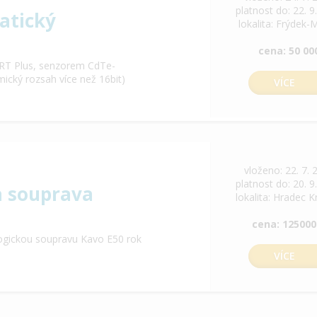
platnost do: 22. 9
atický
lokalita: Frýdek-
cena: 50 00
RT Plus, senzorem CdTe-
cký rozsah více než 16bit)
VÍCE
vloženo: 22. 7. 
platnost do: 20. 9
a souprava
lokalita: Hradec K
cena: 125000
ogickou soupravu Kavo E50 rok
VÍCE