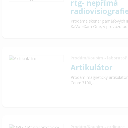
rtg- nepřímá
radiovisiografi
Prodáme skener paměťových intr
KaVo eXam One, v provozu od ro
Prodám/Koupím - laboratoř
Artikulátor
Prodám magnetický artikulátor
Cena: 3100,-
Prodám/Koupím - ordinace