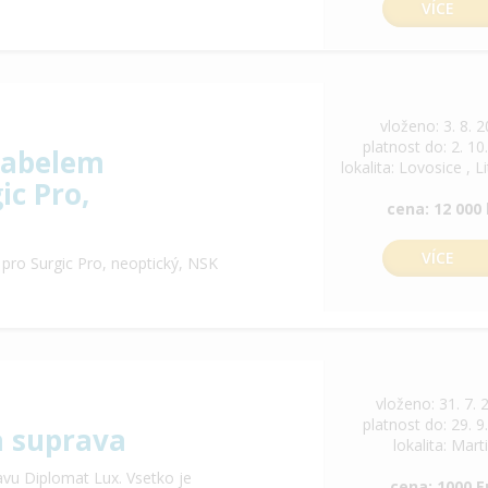
VÍCE
vloženo: 3. 8. 
platnost do: 2. 10
kabelem
lokalita: Lovosice , 
ic Pro,
cena: 12 000
VÍCE
ro Surgic Pro, neoptický, NSK
vloženo: 31. 7. 
platnost do: 29. 9
a suprava
lokalita: Mart
vu Diplomat Lux. Vsetko je
cena: 1000 E