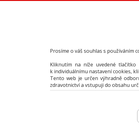
Dental Bazar - Inzerce pro dentální veřejnost
StomaTeam, s.r.o. - Váš průvodce dentálním světem
Články
Knižní nabídka
Vzdělávací akce
Akční nabídky firem
Prosíme o váš souhlas s používáním c
Přehledy produktů
Inzerce
Kliknutím na níže uvedené tlačítko
Předplatné / el. verze časopisů
k individuálnímu nastavení cookies, kl
Tento web je určen výhradně odborní
zdravotnictví a vstupuji do obsahu ur
Inzerce
Vložit inzerát
Jak portál fung