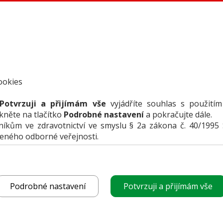
ookies
Potvrzuji a přijímám vše
vyjádříte souhlas s použitím
ikněte na tlačítko
Podrobné nastavení
a pokračujte dále.
kům ve zdravotnictví ve smyslu § 2a zákona č. 40/1995 
VLOŽIT I
čeného odborné veřejnosti.
uje
Podrobné nastavení
Potvrzuji a přijímám vše