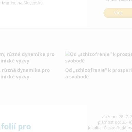
v Martine na Slovensku.
VÍCE
, různá dynamika pro
Od „schizofrenie“ k prosper
inické výzvy
a svobodě
vloženo: 28. 7. 
platnost do: 26. 9
folií pro
lokalita: České Budějov