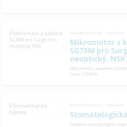
Prodám/Koupím - ordinace
Mikromotor s 
SG70M pro Surg
neoptický, NSK
Mikromotor s kabelem SG70M p
Cena 12 000 kc
Prodám/Koupím - ordinace
Stomatologick
Predame stomatologicku supra