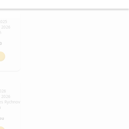
2025
. 2026
ň
0
2026
. 2026
res Rychnov
u
ou