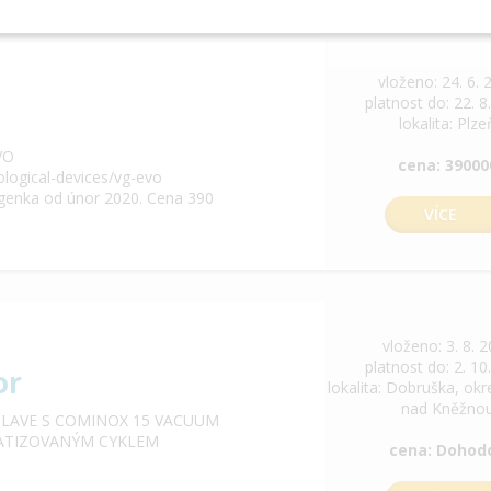
vloženo: 24. 6. 
platnost do: 22. 8
lokalita: Plze
VO
cena: 39000
ological-devices/vg-evo
tgenka od únor 2020. Cena 390
VÍCE
vloženo: 3. 8. 
platnost do: 2. 10
or
lokalita: Dobruška, ok
nad Kněžno
CLAVE S COMINOX 15 VACUUM
OMATIZOVANÝM CYKLEM
cena: Dohod