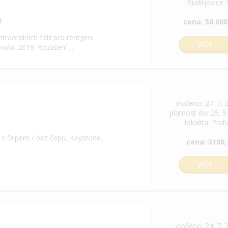
Budějovice 
e
cena: 50.000
aorálních fólií pro rentgen.
VÍCE
ku 2019. Rozlišení ...
vloženo: 27. 7. 
platnost do: 25. 9
lokalita: Pra
 s čepem / bez čepu, Keystone.
cena: 3100,
VÍCE
vloženo: 24. 7. 