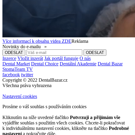
Více informací k obsahu videa
ZDE
Reklama
Novinky do e-mailu »
Inzerce
Vložit inzerát
Jak portál funguje
O nás
Dental Market
Dental Choice
Dentální Akademie
Dental Bazar
StomaTeam TV
facebook
twitter
Copyright © 2022 DentalBazar.cz
Všechna práva vyhrazena
Nastavení cookies
Prosíme o váš souhlas s používáním cookies
Kliknutím na níže uvedené tlačítko
Potvrzuji a přijímám vše
vyjádříte souhlas s použitím všech cookies. Chcete-li pokračovat
k individuálnímu nastavení cookies, klikněte na tlačítko
Podrobné
nastavení
a pokračujte dále.