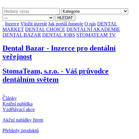
Inzerce
Vložit inzerát
Jak portál funguje
O nás
DENTAL
MARKET
DENTAL CHOICE
DENTÁLNÍ AKADEMIE
DENTAL BAZAR
DENTAL JOBS
STOMATEAM TV
Dental Bazar - Inzerce pro dentální
veřejnost
StomaTeam, s.r.o. - Váš průvodce
dentálním světem
Články
Knižní nabídka
Vzdělávací akce
Akční nabídky firem
Přehledy produktů