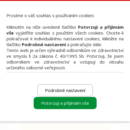
Dental Bazar - Inzerce pro dentální veřejnost
StomaTeam, s.r.o. - Váš průvodce dentálním světem
Prosíme o váš souhlas s používáním cookies
Články
Kliknutím na níže uvedené tlačítko
Potvrzuji a přijímám
Knižní nabídka
vše
vyjádříte souhlas s použitím všech cookies. Chcete-li
Vzdělávací akce
pokračovat k individuálnímu nastavení cookies, klikněte na
Akční nabídky firem
tlačítko
Podrobné nastavení
a pokračujte dále.
Přehledy produktů
Tento web je určen výhradně odborníkům ve zdravotnictví
Inzerce
ve smyslu § 2a zákona č. 40/1995 Sb. Potvrzuji, že jsem
Předplatné / el. verze časopisů
odborníkem ve zdravotnictví a vstupuji do obsahu
určeného odborné veřejnosti.
Podrobné nastavení
Filtrovat
Potvrzuji a přijímám vše