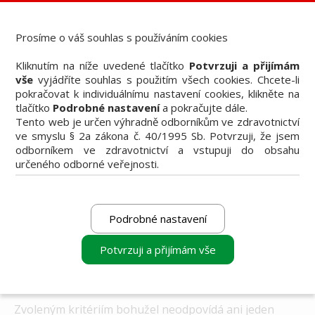
Dental Bazar - Inzerce pro dentální veřejnost
StomaTeam, s.r.o. - Váš průvodce dentálním světem
Prosíme o váš souhlas s používáním cookies
Články
Kliknutím na níže uvedené tlačítko
Potvrzuji a přijímám
Knižní nabídka
vše
vyjádříte souhlas s použitím všech cookies. Chcete-li
Vzdělávací akce
pokračovat k individuálnímu nastavení cookies, klikněte na
Akční nabídky firem
tlačítko
Podrobné nastavení
a pokračujte dále.
Přehledy produktů
Tento web je určen výhradně odborníkům ve zdravotnictví
Inzerce
ve smyslu § 2a zákona č. 40/1995 Sb. Potvrzuji, že jsem
Předplatné / el. verze časopisů
odborníkem ve zdravotnictví a vstupuji do obsahu
určeného odborné veřejnosti.
Podrobné nastavení
Filtrovat
Potvrzuji a přijímám vše
Zvoleným kritériím bohužel neodpovídá ani jeden