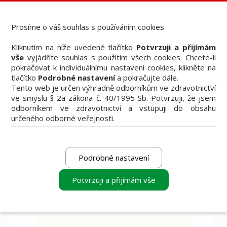
Dental Bazar - Inzerce pro dentální veřejnost
StomaTeam, s.r.o. - Váš průvodce dentálním světem
Prosíme o váš souhlas s používáním cookies
Články
Kliknutím na níže uvedené tlačítko
Potvrzuji a přijímám
Knižní nabídka
vše
vyjádříte souhlas s použitím všech cookies. Chcete-li
Vzdělávací akce
pokračovat k individuálnímu nastavení cookies, klikněte na
Akční nabídky firem
tlačítko
Podrobné nastavení
a pokračujte dále.
Přehledy produktů
Tento web je určen výhradně odborníkům ve zdravotnictví
Inzerce
ve smyslu § 2a zákona č. 40/1995 Sb. Potvrzuji, že jsem
Předplatné / el. verze časopisů
odborníkem ve zdravotnictví a vstupuji do obsahu
určeného odborné veřejnosti.
Podrobné nastavení
Filtrovat
Potvrzuji a přijímám vše