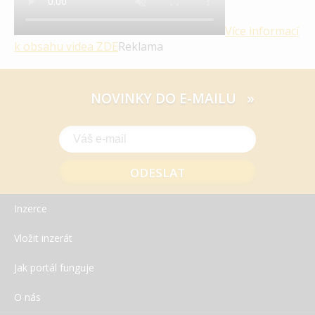
Více informací
k obsahu videa
ZDE
Reklama
NOVINKY DO E-MAILU »
Inzerce
Vložit inzerát
Jak portál funguje
O nás