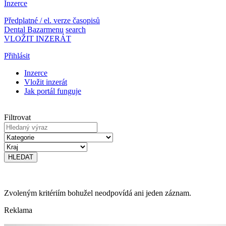
Inzerce
Předplatné / el. verze časopisů
Dental Bazar
menu
search
VLOŽIT INZERÁT
Přihlásit
Inzerce
Vložit inzerát
Jak portál funguje
Filtrovat
Zvoleným kritériím bohužel neodpovídá ani jeden záznam.
Reklama