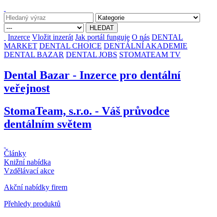
Inzerce
Vložit inzerát
Jak portál funguje
O nás
DENTAL
MARKET
DENTAL CHOICE
DENTÁLNÍ AKADEMIE
DENTAL BAZAR
DENTAL JOBS
STOMATEAM TV
Dental Bazar - Inzerce pro dentální
veřejnost
StomaTeam, s.r.o. - Váš průvodce
dentálním světem
Články
Knižní nabídka
Vzdělávací akce
Akční nabídky firem
Přehledy produktů