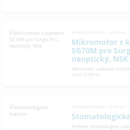
Prodám/Koupím - ordinace
Mikromotor s 
SG70M pro Surg
neoptický, NSK
Mikromotor s kabelem SG70M p
Cena 12 000 kc
Prodám/Koupím - ordinace
Stomatologick
Predame stomatologicku supra