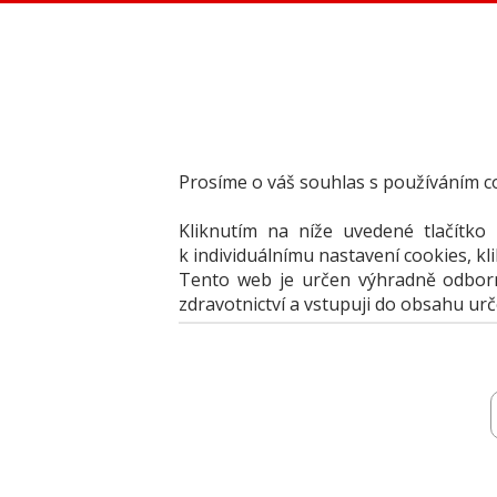
Dental Bazar - Inzerce pro dentální veřejnost
StomaTeam, s.r.o. - Váš průvodce dentálním světem
Články
Knižní nabídka
Vzdělávací akce
Akční nabídky firem
Prosíme o váš souhlas s používáním c
Přehledy produktů
Inzerce
Kliknutím na níže uvedené tlačítko
Předplatné / el. verze časopisů
k individuálnímu nastavení cookies, kl
Tento web je určen výhradně odborní
zdravotnictví a vstupuji do obsahu ur
Inzerce
Vložit inzerát
Jak portál fung