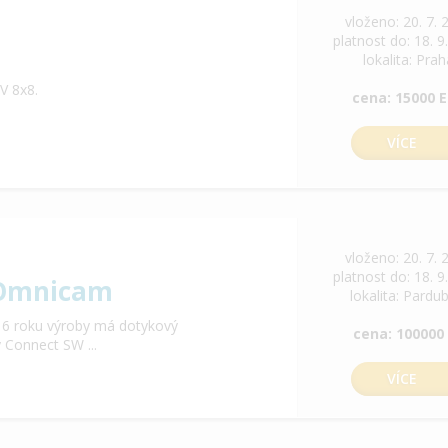
vloženo: 20. 7. 
platnost do: 18. 9
lokalita: Pra
V 8x8.
cena: 15000 
VÍCE
vloženo: 20. 7. 
platnost do: 18. 9
 Omnicam
lokalita: Pardu
6 roku výroby má dotykový
cena: 100000
 Connect SW ...
VÍCE