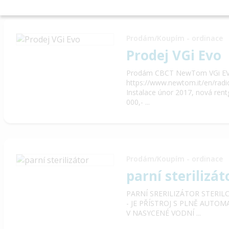
Prodám/Koupím - ordinace
Prodej VGi Evo
Prodám CBCT NewTom VGi E
https://www.newtom.it/en/radi
Instalace únor 2017, nová ren
000,- ...
Prodám/Koupím - ordinace
parní sterilizát
PARNÍ SRERILIZÁTOR STERIL
- JE PŘÍSTROJ S PLNĚ AUT
V NASYCENÉ VODNÍ ...