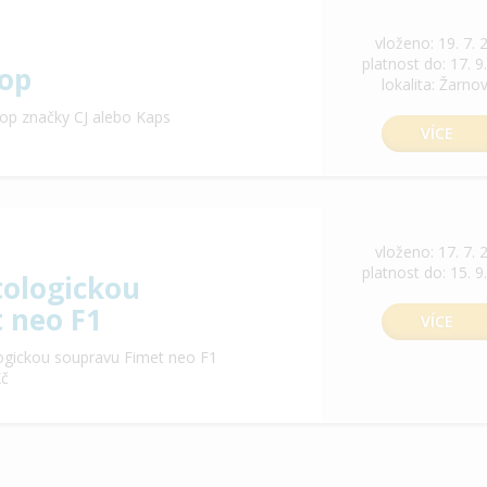
vloženo: 19. 7. 
platnost do: 17. 9
op
lokalita: Žarno
op značky CJ alebo Kaps
VÍCE
vloženo: 17. 7. 
platnost do: 15. 9
ologickou
 neo F1
VÍCE
ogickou soupravu Fimet neo F1
Kč