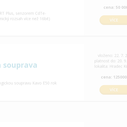
cena: 50 00
RT Plus, senzorem CdTe-
cký rozsah více než 16bit)
VÍCE
vloženo: 22. 7. 
platnost do: 20. 9
a souprava
lokalita: Hradec K
cena: 125000
ogickou soupravu Kavo E50 rok
VÍCE