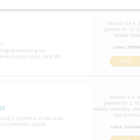
vloženo: 24. 6. 
platnost do: 22. 8
lokalita: Plze
VO
cena: 39000
ological-devices/vg-evo
tgenka od únor 2020. Cena 390
VÍCE
vloženo: 3. 8. 
platnost do: 2. 10
or
lokalita: Dobruška, ok
nad Kněžno
CLAVE S COMINOX 15 VACUUM
OMATIZOVANÝM CYKLEM
cena: Dohod