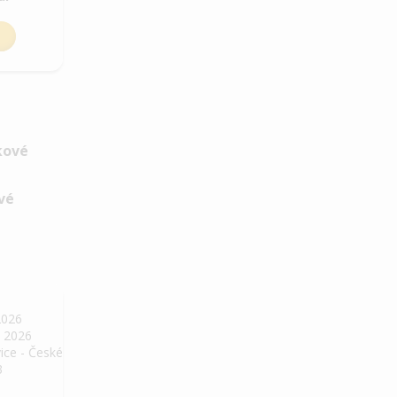
ové
2026
. 2026
ice - České
3