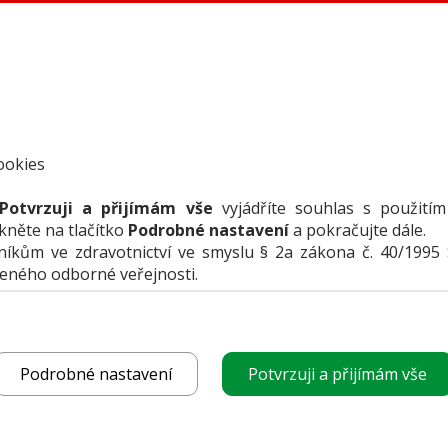
ookies
Potvrzuji a přijímám vše
vyjádříte souhlas s použitím
ikněte na tlačítko
Podrobné nastavení
a pokračujte dále.
kům ve zdravotnictví ve smyslu § 2a zákona č. 40/1995 
VLOŽIT I
čeného odborné veřejnosti.
uje
Podrobné nastavení
Potvrzuji a přijímám vše