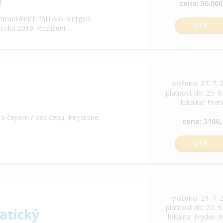
e
cena: 50.000
aorálních fólií pro rentgen.
VÍCE
ku 2019. Rozlišení ...
vloženo: 27. 7. 
platnost do: 25. 9
lokalita: Pra
 s čepem / bez čepu, Keystone.
cena: 3100,
VÍCE
vloženo: 24. 7. 
platnost do: 22. 9
atický
lokalita: Frýdek-