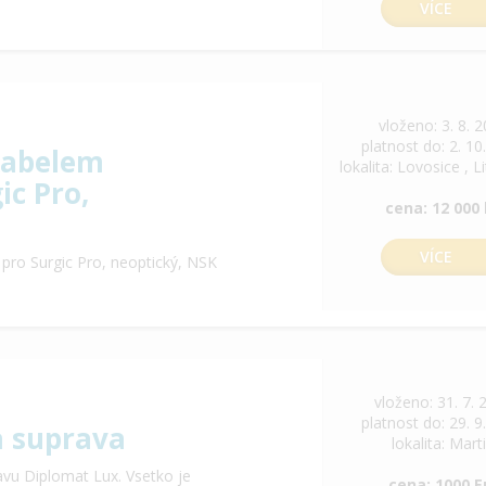
VÍCE
vloženo: 3. 8. 
platnost do: 2. 10
kabelem
lokalita: Lovosice , 
ic Pro,
cena: 12 000
VÍCE
ro Surgic Pro, neoptický, NSK
vloženo: 31. 7. 
platnost do: 29. 9
a suprava
lokalita: Mart
vu Diplomat Lux. Vsetko je
cena: 1000 E