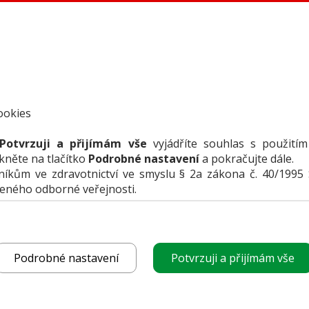
ookies
Potvrzuji a přijímám vše
vyjádříte souhlas s použitím
ikněte na tlačítko
Podrobné nastavení
a pokračujte dále.
kům ve zdravotnictví ve smyslu § 2a zákona č. 40/1995 
VLOŽIT I
čeného odborné veřejnosti.
uje
Podrobné nastavení
Potvrzuji a přijímám vše