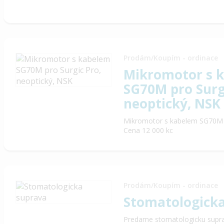
Prodám/Koupím - ordinace
Mikromotor s 
SG70M pro Surg
neoptický, NSK
Mikromotor s kabelem SG70M p
Cena 12 000 kc
Prodám/Koupím - ordinace
Stomatologick
Predame stomatologicku supra