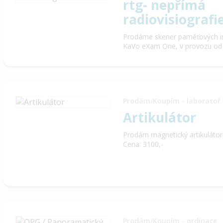
rtg- nepřímá
radiovisiografi
Prodáme skener paměťových intr
KaVo eXam One, v provozu od ro
Prodám/Koupím - laboratoř
Artikulátor
Prodám magnetický artikulátor
Cena: 3100,-
Prodám/Koupím - ordinace