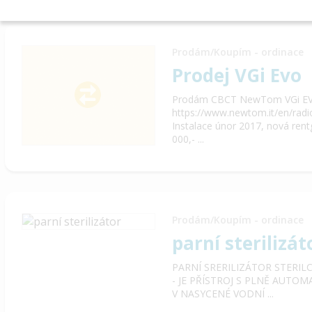
Prodám/Koupím - ordinace
Prodej VGi Evo
Prodám CBCT NewTom VGi E
https://www.newtom.it/en/radi
Instalace únor 2017, nová ren
000,- ...
Prodám/Koupím - ordinace
parní sterilizát
PARNÍ SRERILIZÁTOR STERIL
- JE PŘÍSTROJ S PLNĚ AUT
V NASYCENÉ VODNÍ ...