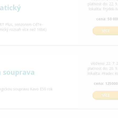
platnost do: 22. 9
atický
lokalita: Frýdek-
cena: 50 00
RT Plus, senzorem CdTe-
cký rozsah více než 16bit)
VÍCE
vloženo: 22. 7. 
platnost do: 20. 9
a souprava
lokalita: Hradec K
cena: 125000
ogickou soupravu Kavo E50 rok
VÍCE