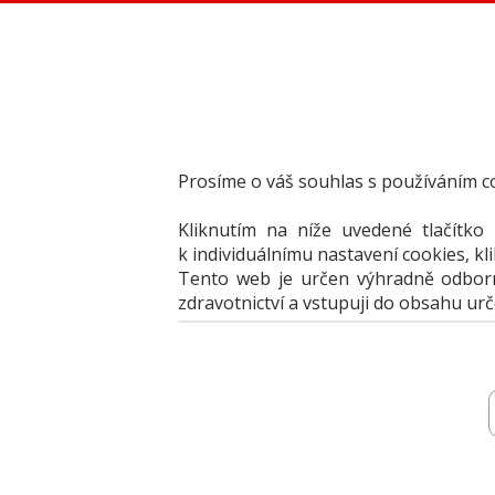
Dental Bazar - Inzerce pro dentální veřejnost
StomaTeam, s.r.o. - Váš průvodce dentálním světem
Články
Knižní nabídka
Vzdělávací akce
Akční nabídky firem
Prosíme o váš souhlas s používáním c
Přehledy produktů
Inzerce
Kliknutím na níže uvedené tlačítko
Předplatné / el. verze časopisů
k individuálnímu nastavení cookies, kl
Tento web je určen výhradně odborní
zdravotnictví a vstupuji do obsahu ur
Inzerce
Vložit inzerát
Jak portál fung