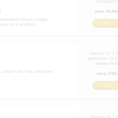
Budějovice 
e
cena: 50.000
aorálních fólií pro rentgen.
VÍCE
ku 2019. Rozlišení ...
vloženo: 27. 7. 
platnost do: 25. 9
lokalita: Pra
 s čepem / bez čepu, Keystone.
cena: 3100,
VÍCE
vloženo: 24. 7. 