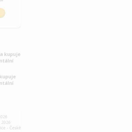
 kupuje
ntální
2026
. 2026
ice - České