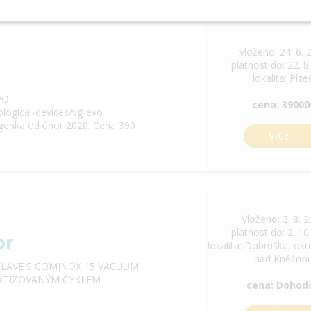
vloženo: 24. 6. 
platnost do: 22. 8
lokalita: Plze
VO
cena: 39000
ological-devices/vg-evo
tgenka od únor 2020. Cena 390
VÍCE
vloženo: 3. 8. 
platnost do: 2. 10
or
lokalita: Dobruška, ok
nad Kněžno
CLAVE S COMINOX 15 VACUUM
OMATIZOVANÝM CYKLEM
cena: Dohod