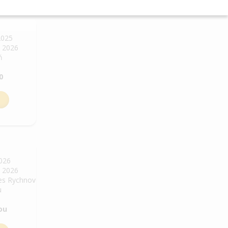
2025
. 2026
ň
0
2026
. 2026
res Rychnov
u
ou